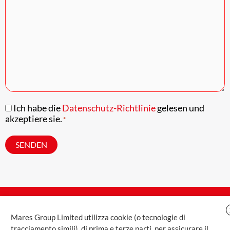
Ich habe die
Datenschutz-Richtlinie
gelesen und
Consenso
*
akzeptiere sie.
*
SENDEN
Mares Group Limited utilizza cookie (o tecnologie di
tracciamento simili), di prima e terze parti, per assicurare il