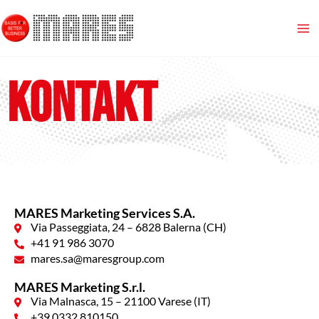
Zum
Ma
Inhalt
springen
Me
KONTAKT
MARES Marketing Services S.A.
Via Passeggiata, 24 – 6828 Balerna (CH)
+41 91 986 3070
mares.sa@maresgroup.com
MARES Marketing S.r.l.
Via Malnasca, 15 – 21100 Varese (IT)
+39 0332 810150