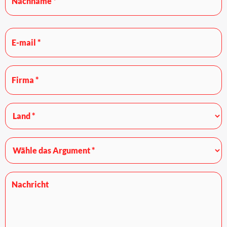
E-
mail
*
Firma
*
*
Land
*
Wähle
das
Argument
*
Nachricht