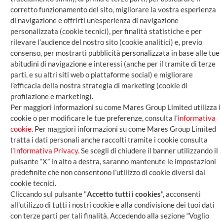
corretto funzionamento del sito, migliorare la vostra esperienza
di navigazione e offrirti un’esperienza di navigazione
MARES Marketing Services S.A.
personalizzata (cookie tecnici), per finalità statistiche e per
Via Passeggiata, 24 – 6828 Balerna (CH)
rilevare l’audience del nostro sito (cookie analitici) e, previo
+41 91 986 3070
consenso, per mostrarti pubblicità personalizzata in base alle tue
mares.sa@maresgroup.com
abitudini di navigazione e interessi (anche per il tramite di terze
parti, e su altri siti web o piattaforme social) e migliorare
MARES Marketing S.r.l.
l’efficacia della nostra strategia di marketing (cookie di
Via Malnasca, 15 – 21100 Varese (IT)
profilazione e marketing).
+39 0332 810150
Per maggiori informazioni su come Mares Group Limited utilizza i
mares.srl@maresgroup.com
cookie o per modificare le tue preferenze, consulta l’
informativa
cookie
. Per maggiori informazioni su come Mares Group Limited
MARES Group Limited
tratta i dati personali anche raccolti tramite i cookie consulta
Suite 3, 8 Kingsdale Business Centre
l’
Informativa Privacy
. Se scegli di chiudere il banner utilizzando il
Regina Road – Chelmsford CM1 1PE (UK)
pulsante “X” in alto a destra, saranno mantenute le impostazioni
mares.ltd@maresgroup.com
predefinite che non consentono l’utilizzo di cookie diversi dai
cookie tecnici.
Cliccando sul pulsante "
Accetto tutti i cookies
", acconsenti
all'utilizzo di tutti i nostri cookie e alla condivisione dei tuoi dati
con terze parti per tali finalità. Accedendo alla sezione “Voglio
Copyright © 2026 Mares Group |
Privacy Policy
|
Cookie Policy