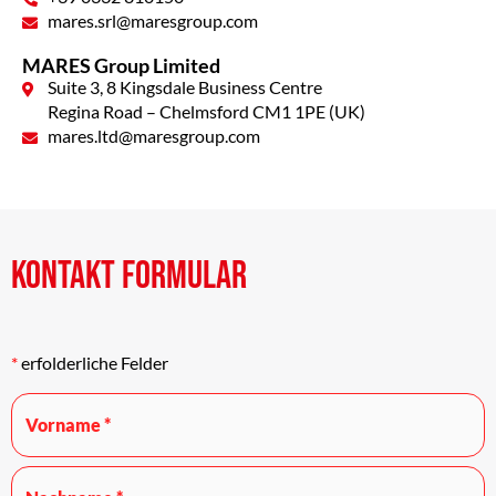
mares.srl@maresgroup.com
MARES Group Limited
Suite 3, 8 Kingsdale Business Centre
Regina Road – Chelmsford CM1 1PE (UK)
mares.ltd@maresgroup.com
KONTAKT FORMULAR
*
erfolderliche Felder
Vorname
Nachname
Vorname
und
Nachname
*