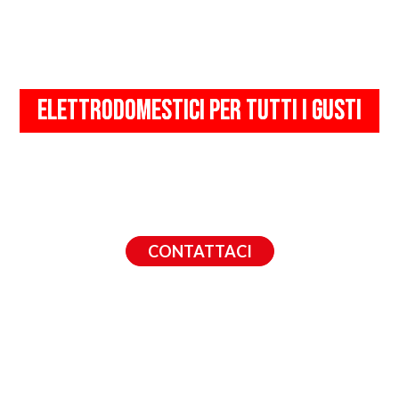
progetti con il produttore,
può
iniziare il vero lavoro di MARES
ELETTRODOMESTICI PER TUTTI I GUSTI
Fin dalla sua fondazione, MARES ha
aiutato produttori e clienti a
sviluppare e
vendere prodotti
pensati, progettati
secondo le esigenze in
rapida evoluzione
del mercato europeo.
CONTATTACI