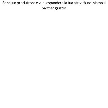
Se sei un produttore e vuoi espandere la tua attività, noi siamo il
partner giusto!
Analisi
del produttore, dell’azienda
e dei suoi prodotti (gamma,
specifiche, qualità).
Comprensione
approfondita delle
aspettative del produttore
, dei
mercati coperti, dei prezzi e delle
quantità.
Elaborazione di tutti i dati raccolti,
proposta commerciale
e
sviluppo
del piano d’azione
.
Dopo aver discusso e concordato i