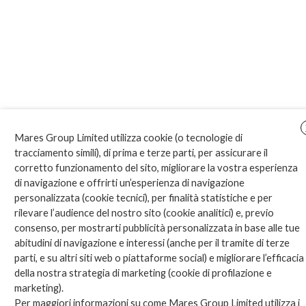
Mares Group Limited utilizza cookie (o tecnologie di
tracciamento simili), di prima e terze parti, per assicurare il
corretto funzionamento del sito, migliorare la vostra esperienza
di navigazione e offrirti un’esperienza di navigazione
MARES Marketing Services S.A.
personalizzata (cookie tecnici), per finalità statistiche e per
Via Passeggiata, 24 – 6828 Balerna (CH)
rilevare l’audience del nostro sito (cookie analitici) e, previo
+41 91 986 3070
consenso, per mostrarti pubblicità personalizzata in base alle tue
mares.sa@maresgroup.com
abitudini di navigazione e interessi (anche per il tramite di terze
parti, e su altri siti web o piattaforme social) e migliorare l’efficacia
MARES Marketing S.r.l.
della nostra strategia di marketing (cookie di profilazione e
marketing).
Via Malnasca, 15 – 21100 Varese (IT)
Per maggiori informazioni su come Mares Group Limited utilizza i
+39 0332 810150